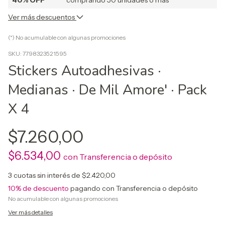
40% OFF
comprando 50 unidades o más *
Ver más descuentos
(*) No acumulable con algunas promociones
SKU:
7798323521595
Stickers Autoadhesivas ·
Medianas · De Mil Amore' · Pack
X 4
$7.260,00
$6.534,00
con
Transferencia o depósito
3
cuotas sin interés de
$2.420,00
10% de descuento
pagando con Transferencia o depósito
No acumulable con algunas promociones
Ver más detalles