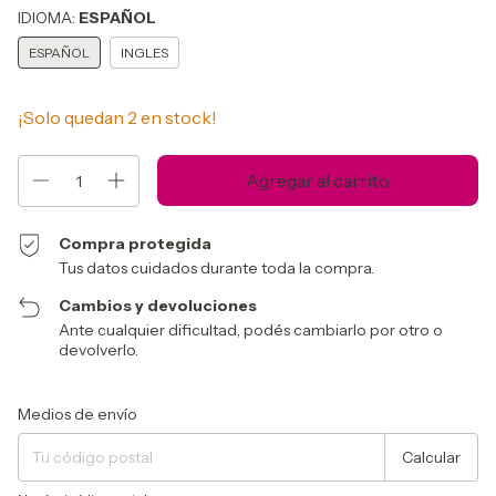
IDIOMA:
ESPAÑOL
ESPAÑOL
INGLES
¡Solo quedan
2
en stock!
Compra protegida
Tus datos cuidados durante toda la compra.
Cambios y devoluciones
Ante cualquier dificultad, podés cambiarlo por otro o
devolverlo.
Entregas para el CP:
Cambiar CP
Medios de envío
Calcular