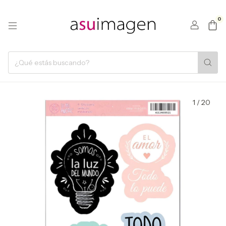
0
1
/
20