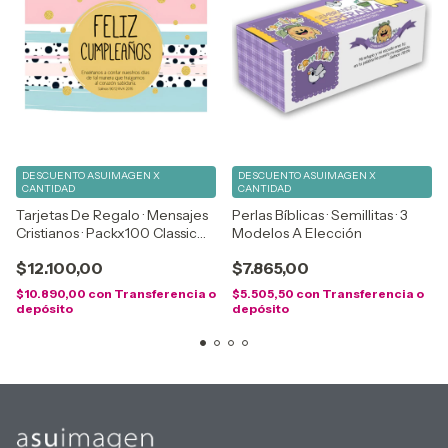
DESCUENTO ASUIMAGEN X
DESCUENTO ASUIMAGEN X
CANTIDAD
CANTIDAD
Tarjetas De Regalo · Mensajes
Perlas Bíblicas · Semillitas · 3
Cristianos · Packx100 Classic
Modelos A Elección
Blanco
$12.100,00
$7.865,00
$10.890,00
con
Transferencia o
$5.505,50
con
Transferencia o
depósito
depósito