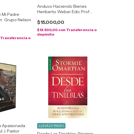
Anduvo Haciendo Bienes
Heriberto Weber Edic Prof
 Mi Padre ·
Cristianas
m · Grupo Nelson
$15.000,00
$13.500,00
con
Transferencia o
depósito
Transferencia o
a Apasionada ·
LLEVÁ 2 Y PAGÁ 1
l J. Pastor
Desde Las Tinieblas · Stormie