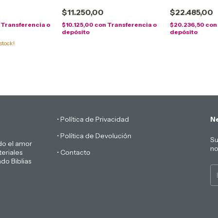
$11.250,00
$22.485,00
Transferencia o
$10.125,00
con
Transferencia o
$20.236,50
con
depósito
depósito
stock!
• Política de Privacidad
Ne
• Política de Devolución
Su
do el amor
no
eriales
• Contacto
do Biblias