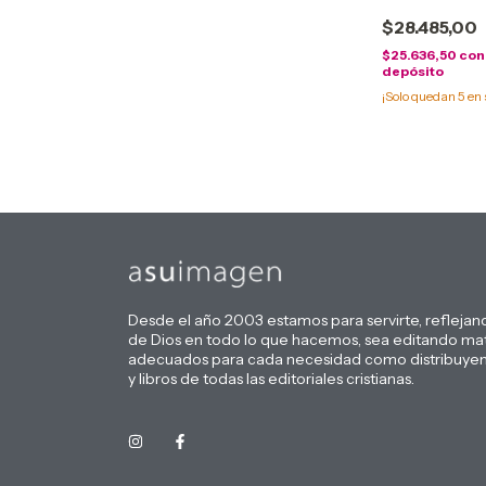
$28.485,00
$25.636,50
con
depósito
¡Solo quedan
5
en 
Desde el año 2003 estamos para servirte, reflejan
de Dios en todo lo que hacemos, sea editando mat
adecuados para cada necesidad como distribuyen
y libros de todas las editoriales cristianas.