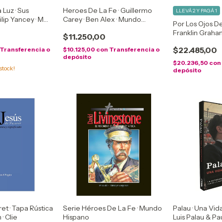
 Luz · Sus
Heroes De La Fe · Guillermo
LLEVÁ 2 Y PAGÁ 1
lip Yancey · M
Carey · Ben Alex · Mundo
Por Los Ojos De
Hispano
Franklin Graha
$11.250,00
$22.485,00
Transferencia o
$10.125,00
con
Transferencia o
depósito
$20.236,50
con
stock!
depósito
et · Tapa Rústica
Serie Héroes De La Fe · Mundo
Palau · Una Vid
· Clie
Hispano
Luis Palau & Pau