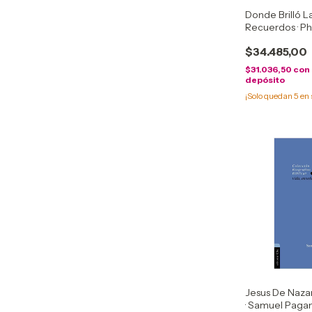
Donde Brilló La
Recuerdos · Phi
Hisp
$34.485,00
$31.036,50
con
depósito
¡Solo quedan
5
en 
Jesus De Nazar
· Samuel Pagan 