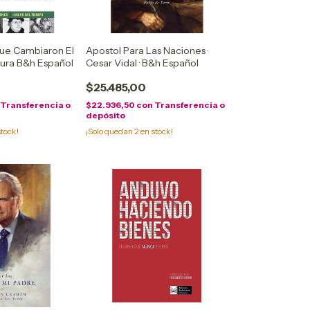
Que Cambiaron El
Apostol Para Las Naciones ·
Dura B&h Español
Cesar Vidal · B&h Español
$25.485,00
Transferencia o
$22.936,50
con
Transferencia o
depósito
tock!
¡Solo quedan
2
en stock!