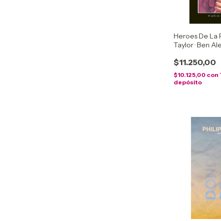
Heroes De La 
Taylor · Ben Al
Hispano
$11.250,00
$10.125,00
con
depósito