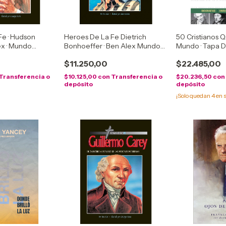
Fe · Hudson
Heroes De La Fe Dietrich
50 Cristianos 
ex · Mundo
Bonhoeffer · Ben Alex Mundo
Mundo · Tapa 
Hispano
$11.250,00
$22.485,00
Transferencia o
$10.125,00
con
Transferencia o
$20.236,50
con
depósito
depósito
¡Solo quedan
4
en s