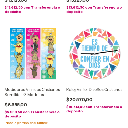
$15.125,00
$15.125,00
$13.612,50
con
Transferencia o
$13.612,50
con
Transferencia o
depósito
depósito
Medidores Vinílicos Cristianos
Reloj Vinilo · Diseños Cristianos
Semillitas · 3 Modelos
$20.570,00
$6.655,00
$18.513,00
con
Transferencia o
depósito
$5.989,50
con
Transferencia o
depósito
¡No te lo pierdas, es el último!