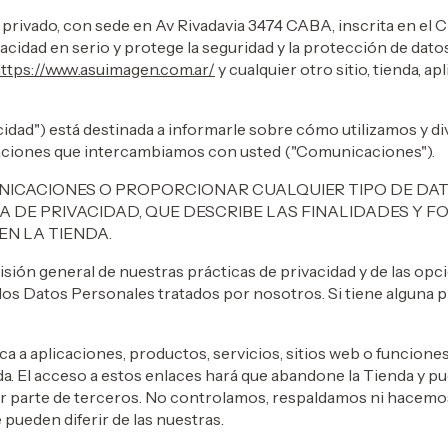
privado, con sede en Av Rivadavia 3474 CABA, inscrita en el
cidad en serio y protege la seguridad y la protección de dato
ttps://www.asuimagen.com.ar/
y cualquier otro sitio, tienda, 
vacidad") está destinada a informarle sobre cómo utilizamos y 
icaciones que intercambiamos con usted ("Comunicaciones").
UNICACIONES O PROPORCIONAR CUALQUIER TIPO DE DA
A DE PRIVACIDAD, QUE DESCRIBE LAS FINALIDADES Y 
EN LA TIENDA.
isión general de nuestras prácticas de privacidad y de las op
os Datos Personales tratados por nosotros. Si tiene alguna 
ica a aplicaciones, productos, servicios, sitios web o funcion
da. El acceso a estos enlaces hará que abandone la Tienda y pu
r parte de terceros. No controlamos, respaldamos ni hacemo
 pueden diferir de las nuestras.