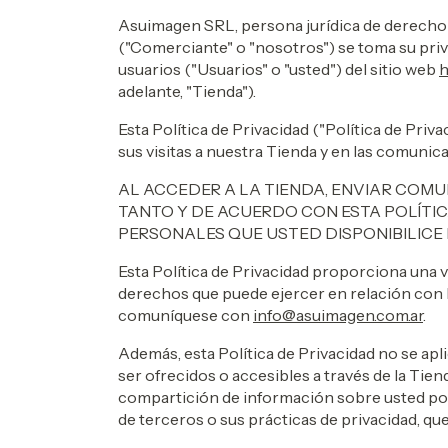
Asuimagen SRL, persona jurídica de derecho 
("Comerciante" o "nosotros") se toma su priva
usuarios ("Usuarios" o "usted") del sitio web
h
adelante, "Tienda").
Esta Política de Privacidad ("Política de Pri
sus visitas a nuestra Tienda y en las comun
AL ACCEDER A LA TIENDA, ENVIAR COM
TANTO Y DE ACUERDO CON ESTA POLÍTIC
PERSONALES QUE USTED DISPONIBILICE 
Esta Política de Privacidad proporciona una v
derechos que puede ejercer en relación con l
comuníquese con
info@asuimagen.com.ar
.
Además, esta Política de Privacidad no se apl
ser ofrecidos o accesibles a través de la Tien
compartición de información sobre usted po
de terceros o sus prácticas de privacidad, que