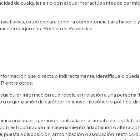
idad de cualquier sitio con el que interactúe antes de permiti
nas físicas, usted declara tener la competencia para hacerlo
rmación según esta Política de Privacidad.
formación que, directa o indirectamente, identifique o pueda 
P, entre otros;
alquier información que revele, en relación a una persona fís
to u organización de carácter religioso, filosófico o político, dat
fica cualquier operación realizada en el ámbito de los Dato
ión, estructuración, almacenamiento, adaptación o alteración,
, puesta a disposición, armonización o asociación, restricció