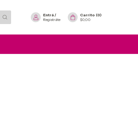
Entrá
/
Carrito
(
0
)
Registráte
$0,00