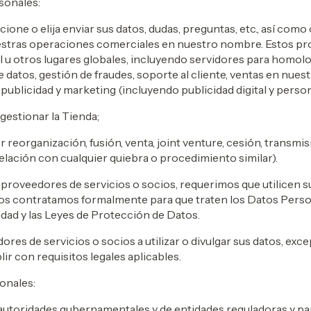
sonales:
cione o elija enviar sus datos, dudas, preguntas, etc., así co
estras operaciones comerciales en nuestro nombre. Estos pr
l u otros lugares globales, incluyendo servidores para homo
 datos, gestión de fraudes, soporte al cliente, ventas en nue
publicidad y marketing (incluyendo publicidad digital y persona
gestionar la Tienda;
 reorganización, fusión, venta, joint venture, cesión, transmis
elación con cualquier quiebra o procedimiento similar).
oveedores de servicios o socios, requerimos que utilicen su
los contratamos formalmente para que traten los Datos Pers
idad y las Leyes de Protección de Datos.
es de servicios o socios a utilizar o divulgar sus datos, ex
r con requisitos legales aplicables.
onales:
de autoridades gubernamentales y de entidades reguladoras y pa