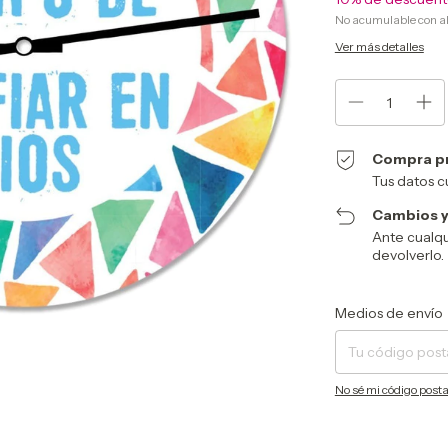
No acumulable con a
Ver más detalles
Compra p
Tus datos c
Cambios y
Ante cualqu
devolverlo.
Entregas para el CP:
Medios de envío
No sé mi código posta