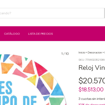
CATÁLOGO
LISTA DE PRECIOS
Inicio
>
Decoracion
>
1
/
10
SKU:
779832352138
Reloj Vin
$20.57
$18.513,00
3
cuotas sin inte
10% de descuen