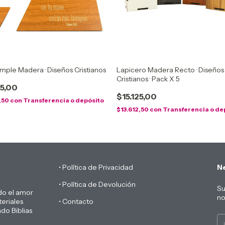
imple Madera · Diseños Cristianos
Lapicero Madera Recto · Diseños
Cristianos · Pack X 5
15,00
$15.125,00
,50
con
Transferencia o depósito
$13.612,50
con
Transferencia o de
• Política de Privacidad
Ne
• Política de Devolución
Su
do el amor
no
eriales
• Contacto
do Biblias