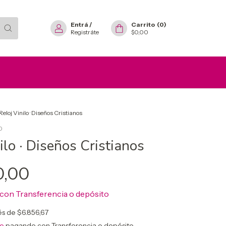
Entrá
/
Carrito
(
0
)
Registráte
$0,00
Reloj Vinilo · Diseños Cristianos
0
ilo · Diseños Cristianos
0,00
con
Transferencia o depósito
rés de
$6.856,67
to
pagando con Transferencia o depósito