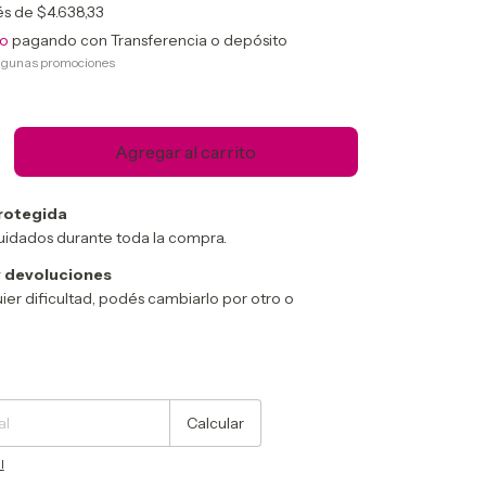
rés de
$4.638,33
to
pagando con Transferencia o depósito
lgunas promociones
rotegida
uidados durante toda la compra.
 devoluciones
ier dificultad, podés cambiarlo por otro o
Cambiar CP
Calcular
l