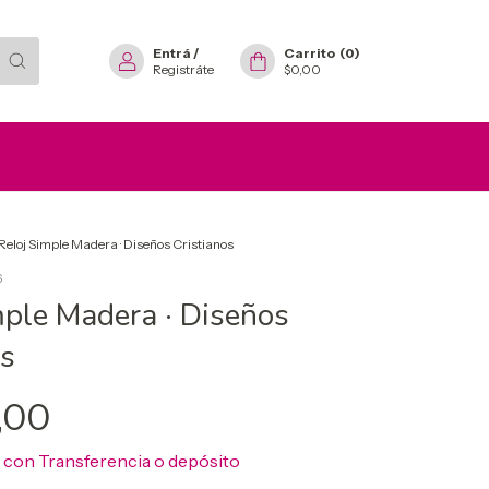
Entrá
/
Carrito
(
0
)
Registráte
$0,00
Reloj Simple Madera · Diseños Cristianos
6
mple Madera · Diseños
os
,00
0
con
Transferencia o depósito