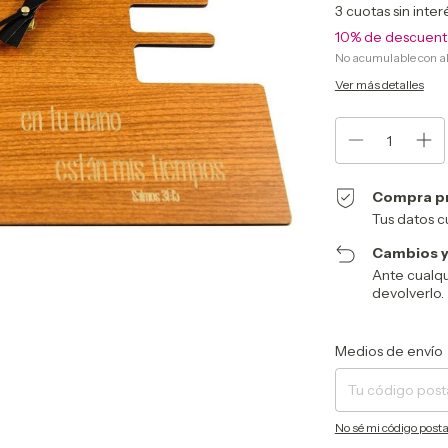
3
cuotas sin inte
10% de descuen
No acumulable con a
Ver más detalles
Compra p
Tus datos c
Cambios y
Ante cualqu
devolverlo.
Entregas para el CP:
Medios de envío
No sé mi código posta