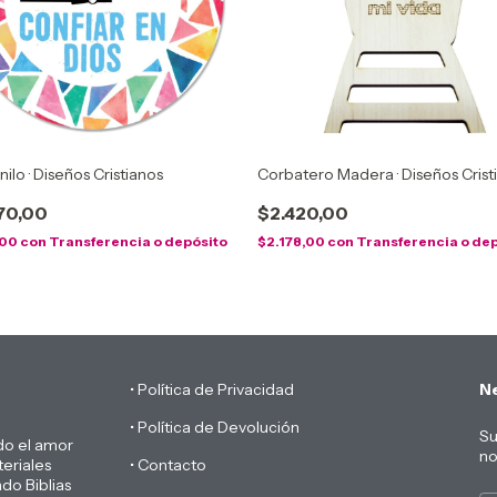
nilo · Diseños Cristianos
Corbatero Madera · Diseños Crist
70,00
$2.420,00
,00
con
Transferencia o depósito
$2.178,00
con
Transferencia o de
• Política de Privacidad
Ne
• Política de Devolución
Su
do el amor
no
eriales
• Contacto
do Biblias