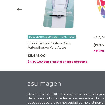
Reloj Vi
NTIDAD
DESCUENTO ASUIMAGEN X CANTIDAD
esús
Emblema Pez Plástico Chico
$20.5
s
Autoadhesivo Para Autos
$18.513
$5.445,00
cia o depósito
$4.900,50
con
Transferencia o depósito
Desde el año 2003 estamos para servirte, reflejan
de Dios en todo lo que hacemos, sea editando mat
adecuados para cada necesidad como distribuyen