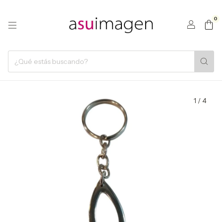
0
1
/
4