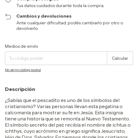
Tus datos cuidados durante toda la compra.
Cambios y devoluciones
Ante cualquier dificultad, podés cambiarlo por otro o
devolverlo.
Entregas para el CP:
Cambiar CP
Medios de envío
Calcular
No sé mi código postal
Descripción
¿Sabías que el pescadito es uno de los símbolos del
cristianismo? Varias personas llevan esta pegatina o
calcomanía para mostrar su fe en Jesús. Esta insignia
tiene una historia que se remonta al Nuevo Testamento.
El símbolo secreto del pez recibía el nombre de ichtus o
ichthys, cuyo acrónimo en griego significa Jesucristo,
Hijo de Dios, Salvador. En tiempos donde los cristianos