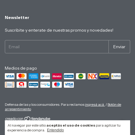
Newsletter
Suscribite y enterate de nuestras promos y novedades!
Medios de pago
Defensa de las y los consumidores. Para reclamos
ingresá acá.
/
Botón de
arrepentimiento
Al navegar por este sitio
aceptás el uso de cookies
para agilizar tu
Copyright asuimagen - 30711985960 - 2026. Todos los derechos reservados.
experiencia de compra.
Entendido