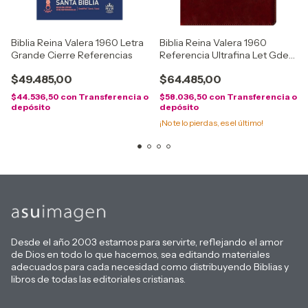
Biblia Reina Valera 1960 Letra
Biblia Reina Valera 1960
Grande Cierre Referencias
Referencia Ultrafina Let Gde
Indice
$49.485,00
$64.485,00
$44.536,50
con
Transferencia o
$58.036,50
con
Transferencia o
depósito
depósito
¡No te lo pierdas, es el último!
Desde el año 2003 estamos para servirte, reflejando el amor
de Dios en todo lo que hacemos, sea editando materiales
adecuados para cada necesidad como distribuyendo Biblias y
libros de todas las editoriales cristianas.