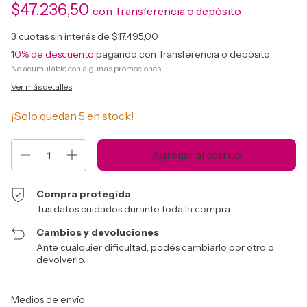
$47.236,50
con
Transferencia o depósito
3
cuotas sin interés de
$17.495,00
10% de descuento
pagando con Transferencia o depósito
No acumulable con algunas promociones
Ver más detalles
¡Solo quedan
5
en stock!
Compra protegida
Tus datos cuidados durante toda la compra.
Cambios y devoluciones
Ante cualquier dificultad, podés cambiarlo por otro o
devolverlo.
Entregas para el CP:
Cambiar CP
Medios de envío