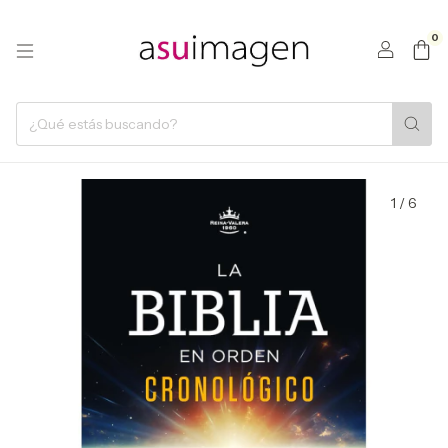
0
1
/
6