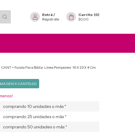
Entrá
/
Carrito
(
0
)
Registráte
$0,00
 CANT
>
Funda Para Biblia · Línea Pompones · 16 X 23 X 4 Cm ·
IMAGEN X CANTIDAD
 menos!
comprando 10 unidades o más *
comprando 25 unidades o más *
comprando 50 unidades o más *