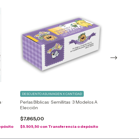
DESCUENTO ASUIMAGEN X CANTIDAD
DESCUENTO ASUI
 ·
Perlas Bíblicas · Semillitas · 3 Modelos A
Emblema Pez Si
Elección
Para Autos
$7.865,00
$4.719,00
epósito
$5.505,50
con
Transferencia o depósito
$4.247,10
con
Tr