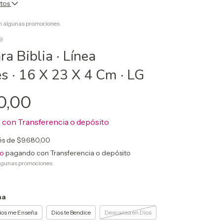
ntos
on algunas promociones
9
a Biblia · Línea
 · 16 X 23 X 4 Cm · LG
0,00
0
con
Transferencia o depósito
rés de
$9.680,00
to
pagando con Transferencia o depósito
lgunas promociones
ma
ios me Enseña
Dios te Bendice
Descansa en Dios