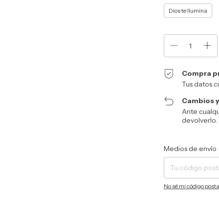
Dios te Ilumina
Compra p
Tus datos c
Cambios y
Ante cualqu
devolverlo.
Entregas para el CP:
Medios de envío
No sé mi código posta