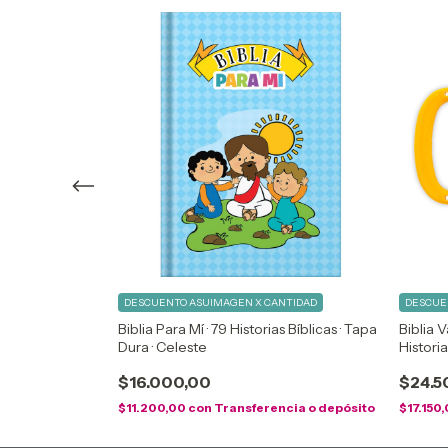
NTIDAD
DESCUENTO ASUIMAGEN X CANTIDAD
DESCUE
ual De Lujo ·
Biblia Para Mí · 79 Historias Bíblicas · Tapa
Biblia V
Dura · Celeste
Historia
$16.000,00
$24.5
ncia o depósito
$11.200,00
con
Transferencia o depósito
$17.150