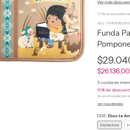
Ver más descue
(*) No acumulable c
SKU:
779832352359
Funda Par
Pompones
$29.04
$26.136,0
3
cuotas sin inte
10% de descuen
No acumulable con a
Ver más detalles
DISE:
Dios te A
Dios te Ama
D