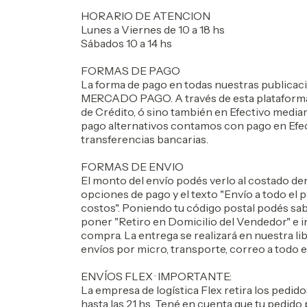
HORARIO DE ATENCION
Lunes a Viernes de 10 a 18 hs
Sábados 10 a 14 hs
FORMAS DE PAGO
La forma de pago en todas nuestras publica
MERCADO PAGO. A través de esta plataforma s
de Crédito, ó sino también en Efectivo medi
pago alternativos contamos con pago en Efec
transferencias bancarias.
FORMAS DE ENVIO
El monto del envío podés verlo al costado der
opciones de pago y el texto "Envío a todo el p
costos". Poniendo tu código postal podés sabe
poner "Retiro en Domicilio del Vendedor" e in
compra. La entrega se realizará en nuestra 
envíos por micro, transporte, correo a todo 
ENVÍOS FLEX · IMPORTANTE:
La empresa de logística Flex retira los pedido
hasta las 21 hs. Tené en cuenta que tu pedido