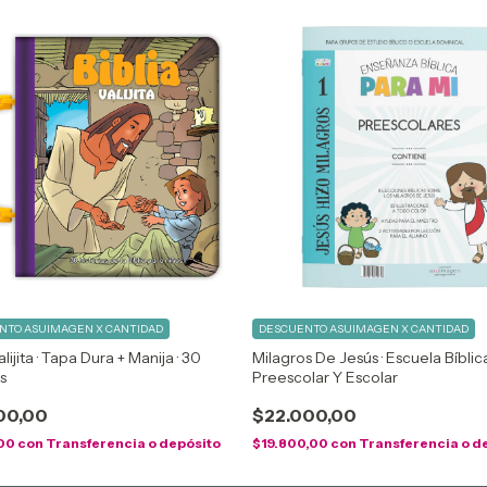
NTO ASUIMAGEN X CANTIDAD
DESCUENTO ASUIMAGEN X CANTIDAD
alijita · Tapa Dura + Manija · 30
Milagros De Jesús · Escuela Bíblica
s
Preescolar Y Escolar
00,00
$22.000,00
,00
con
Transferencia o depósito
$19.800,00
con
Transferencia o d