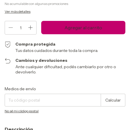
No acumulable con algunas promociones
Ver más detalles
Compra protegida
Tus datos cuidados durante toda la compra.
Cambios y devoluciones
Ante cualquier dificultad, podés cambiarlo por otro o
devolverlo.
Entregas para el CP:
Cambiar CP
Medios de envío
Calcular
No sé mi código postal
Descripción