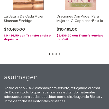
La Batalla De Cada Mujer ·
Oraciones Con Poder Para
Shannon Ethridge
Mujeres · G. Copeland · Bolsillo
$10.485,00
$10.485,00
$9.436,50
con
Transferencia o
$9.436,50
con
Transferencia o
depósito
depósito
Desde el año 2003 estamos para servirte, reflejando el amor
de Dios en todo lo que hacemos, sea editando materiales
adecuados para cada necesidad como distribuyendo Biblias y
libros de todas las editoriales cristianas.