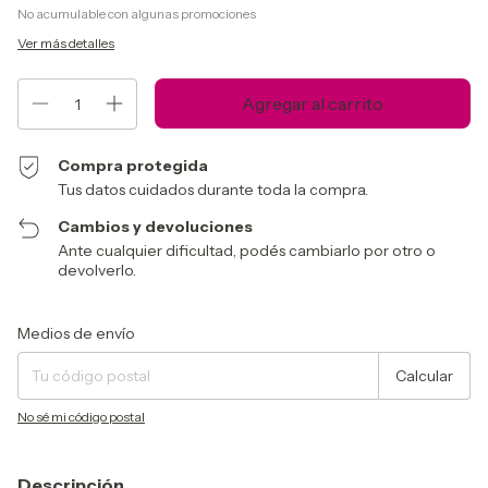
No acumulable con algunas promociones
Ver más detalles
Compra protegida
Tus datos cuidados durante toda la compra.
Cambios y devoluciones
Ante cualquier dificultad, podés cambiarlo por otro o
devolverlo.
Entregas para el CP:
Cambiar CP
Medios de envío
Calcular
No sé mi código postal
Descripción