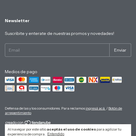
Newsletter
Suscribite y enterate de nuestras promos y novedades!
Medios de pago
Defensa de las y los consumidores. Para reclamos
ingresá acá.
/
Botón de
arrepentimiento
Al navegar por este sitio
aceptás el uso de cookies
para agilizar tu
Copyright asuimagen - 30711985960 - 2026. Todos los derechos reservados.
experiencia de compra.
Entendido