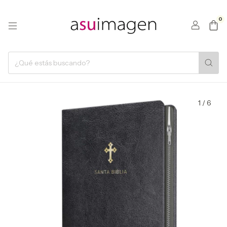
0
1
/
6