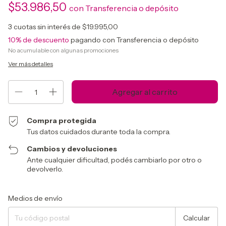
$53.986,50
con
Transferencia o depósito
3
cuotas sin interés de
$19.995,00
10% de descuento
pagando con Transferencia o depósito
No acumulable con algunas promociones
Ver más detalles
Compra protegida
Tus datos cuidados durante toda la compra.
Cambios y devoluciones
Ante cualquier dificultad, podés cambiarlo por otro o
devolverlo.
Entregas para el CP:
Cambiar CP
Medios de envío
Calcular