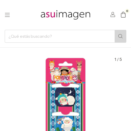
0
1
/
5