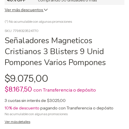
40% OFF
comprando 50 unidades o más *
Ver más descuentos
(*) No acumulable con algunas promociones
SKU:
7798323524770
Señaladores Magneticos
Cristianos 3 Blisters 9 Unid
Pompones Varios Pompones
$9.075,00
$8.167,50
con
Transferencia o depósito
3
cuotas sin interés de
$3.025,00
10% de descuento
pagando con Transferencia o depósito
No acumulable con algunas promociones
Ver más detalles