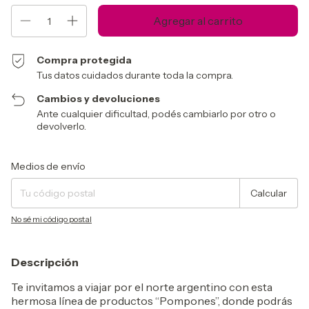
Compra protegida
Tus datos cuidados durante toda la compra.
Cambios y devoluciones
Ante cualquier dificultad, podés cambiarlo por otro o
devolverlo.
Entregas para el CP:
Cambiar CP
Medios de envío
Calcular
No sé mi código postal
Descripción
Te invitamos a viajar por el norte argentino con esta
hermosa línea de productos “Pompones”, donde podrás